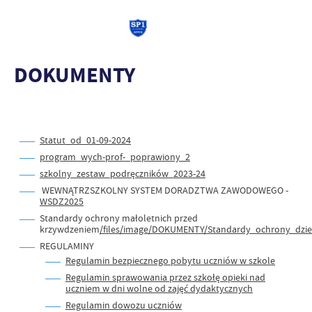
DOKUMENTY
Statut_od_01-09-2024
program_wych-prof-_poprawiony_2
szkolny_zestaw_podręczników_2023-24
WEWNĄTRZSZKOLNY SYSTEM DORADZTWA ZAWODOWEGO -
WSDZ2025
Standardy ochrony małoletnich przed
krzywdzeniem
/files/image/DOKUMENTY/Standardy_ochrony_dzie
REGULAMINY
Regulamin bezpiecznego pobytu uczniów w szkole
Regulamin sprawowania przez szkołę opieki nad
uczniem w dni wolne od zajęć dydaktycznych
Regulamin dowozu uczniów