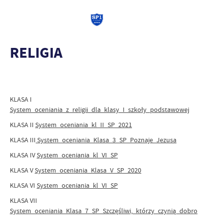
RELIGIA
KLASA I
System_oceniania_z_religii_dla_klasy_I_szkoły_podstawowej
KLASA II
System_oceniania_kl_II_SP_2021
KLASA III
System_oceniania_Klasa_3_SP_Poznaje_Jezusa
KLASA IV
System_oceniania_kl_VI_SP
KLASA V
System_oceniania_Klasa_V_SP_2020
KLASA VI
System_oceniania_kl_VI_SP
KLASA VII
System_oceniania_Klasa_7_SP_Szczęśliwi,_którzy_czynią_dobro